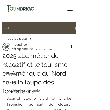
Post
Tous les posts
Toundrigo
Tous les posts
21 déc. 2023
10 min de lecture
2023 : Le métier de
Vie d'entreprise
réceptif et le tourisme
Canada
en Amérique du Nord
États-Unis
sous la loupe des
Presse
fondateurs
Tourisme responsable
Jean-Christophe Viard et Charles 
Frobisher viennent de clôturer 