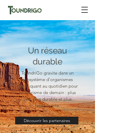
Un réseau
durable
ToundriGo gravite dans un
écosystème d’organismes
s’impliquant au quotidien pour
le Tourisme de demain : plus
vert, plus durable et plus
responsable.
Découvrir les partenaires